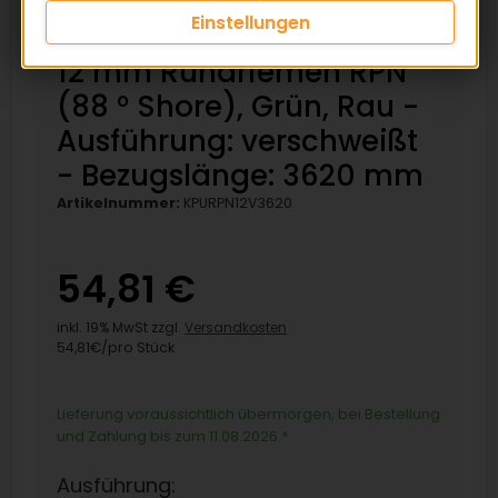
Einstellungen
12 mm Rundriemen RPN
(88 ° Shore), Grün, Rau -
Ausführung: verschweißt
- Bezugslänge: 3620 mm
Artikelnummer:
KPURPN12V3620
54,81 €
inkl. 19% MwSt zzgl.
Versandkosten
54,81€/pro Stück
Lieferung voraussichtlich übermorgen, bei Bestellung
und Zahlung bis zum 11.08.2026
*
Ausführung: