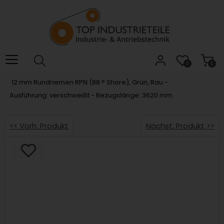
Willkommen.
Verwenden
Sie
ALT
+
B
0
0
für
12 mm Rundriemen RPN (88 ° Shore), Grün, Rau -
das
Ausführung: verschweißt - Bezugslänge: 3620 mm
Barrierefreiheitsmenü
und
ALT
<< Vorh. Produkt
Nächst. Produkt >>
+
I,
um
direkt
zum
Inhalt
zu
springen.