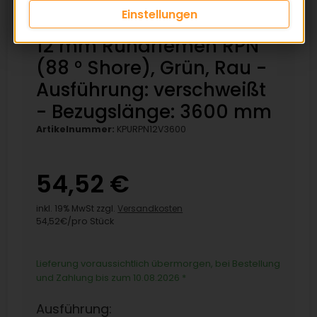
Einstellungen
12 mm Rundriemen RPN
(88 ° Shore), Grün, Rau -
Ausführung: verschweißt
- Bezugslänge: 3600 mm
Artikelnummer:
KPURPN12V3600
54,52 €
inkl. 19% MwSt zzgl.
Versandkosten
54,52€/pro Stück
Lieferung voraussichtlich übermorgen, bei Bestellung
und Zahlung bis zum 10.08.2026
*
Ausführung: