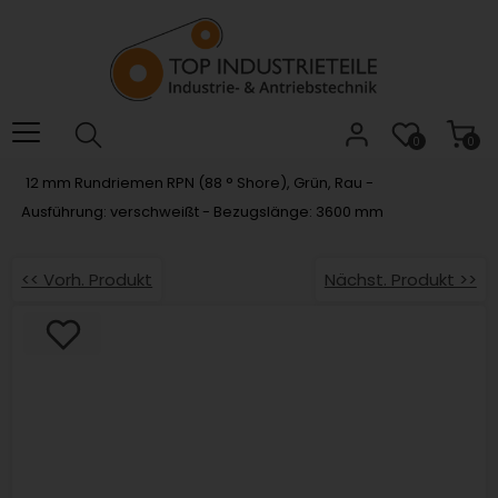
Willkommen.
Verwenden
Sie
ALT
+
B
0
0
für
12 mm Rundriemen RPN (88 ° Shore), Grün, Rau -
das
Ausführung: verschweißt - Bezugslänge: 3600 mm
Barrierefreiheitsmenü
und
ALT
<< Vorh. Produkt
Nächst. Produkt >>
+
I,
um
direkt
zum
Inhalt
zu
springen.