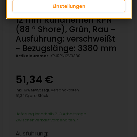
Einstellungen
12 mm Rundriemen RPN
(88 ° Shore), Grün, Rau -
Ausführung: verschweißt
- Bezugslänge: 3380 mm
Artikelnummer:
KPURPN12V3380
51,34 €
inkl. 19% MwSt zzgl.
Versandkosten
51,34€/pro Stück
Lieferung innerhalb 2-3 Arbeitstage.
Zwischenverkauf vorbehalten.
*
Ausführung: