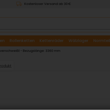
Kostenloser Versand ab 30 €
en
Rollenketten
Kettenräder
Wälzlager
Normtei
& Scheiben
: verschweißt - Bezugslänge: 3360 mm
Produkt