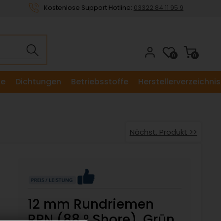
Kostenlose Support Hotline:
03322 84 11 95 9
0
0
le
Dichtungen
Betriebsstoffe
Herstellerverzeichnis
Nächst. Produkt >>
12 mm Rundriemen
RPN (88 ° Shore), Grün,