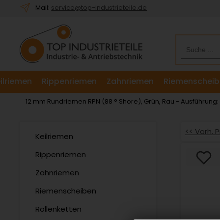
Willkommen.
Mail:
service@top-industrieteile.de
Verwenden
Sie
ALT
+
B
für
ilriemen
Rippenriemen
Zahnriemen
Riemenscheib
das
Barrierefreiheitsmenü
12 mm Rundriemen RPN (88 ° Shore), Grün, Rau - Ausführung
und
ALT
+
<< Vorh. 
Keilriemen
I,
um
Rippenriemen
direkt
Zahnriemen
zum
Inhalt
Riemenscheiben
zu
springen.
Rollenketten