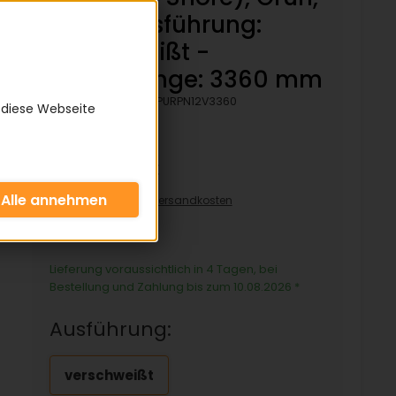
Rau - Ausführung:
verschweißt -
Bezugslänge: 3360 mm
Artikelnummer:
KPURPN12V3360
 diese Webseite
51,05 €
inkl. 19% MwSt zzgl.
Versandkosten
51,05€/pro Stück
Lieferung voraussichtlich in 4 Tagen, bei
Bestellung und Zahlung bis zum 10.08.2026
*
Ausführung:
verschweißt