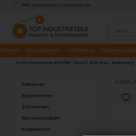
Willkommen.
Mail:
service@top-industrieteile.de
Verwenden
Sie
ALT
+
B
für
ilriemen
Rippenriemen
Zahnriemen
Riemenscheib
das
Barrierefreiheitsmenü
12 mm Rundriemen RPN (88 ° Shore), Grün, Rau - Ausführung
und
ALT
+
<< Vorh. 
Keilriemen
I,
um
Rippenriemen
direkt
Zahnriemen
zum
Inhalt
Riemenscheiben
zu
springen.
Rollenketten