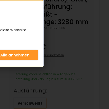
Rau - Ausführung:
verschweißt -
Bezugslänge: 3280 mm
Artikelnummer:
KPURPN12V3280
 diese Webseite
49,90 €
inkl. 19% MwSt zzgl.
Versandkosten
49,90€/pro Stück
Lieferung voraussichtlich in 4 Tagen, bei
Bestellung und Zahlung bis zum 10.08.2026
*
Ausführung:
verschweißt