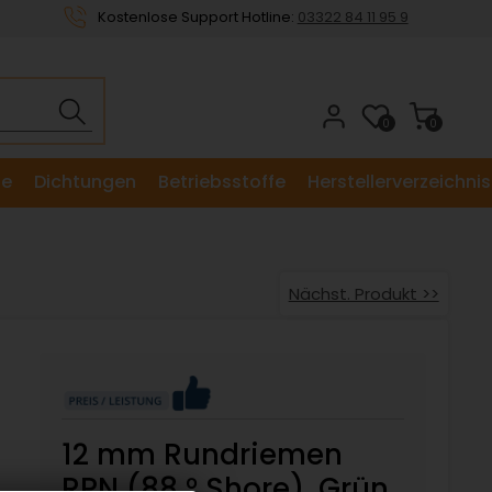
Kostenlose Support Hotline:
03322 84 11 95 9
0
0
le
Dichtungen
Betriebsstoffe
Herstellerverzeichnis
Nächst. Produkt >>
12 mm Rundriemen
RPN (88 ° Shore), Grün,