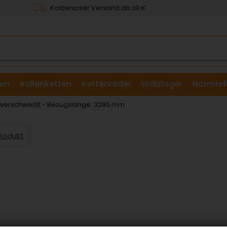
Kostenloser Versand ab 30 €
en
Rollenketten
Kettenräder
Wälzlager
Normtei
& Scheiben
: verschweißt - Bezugslänge: 3280 mm
Produkt