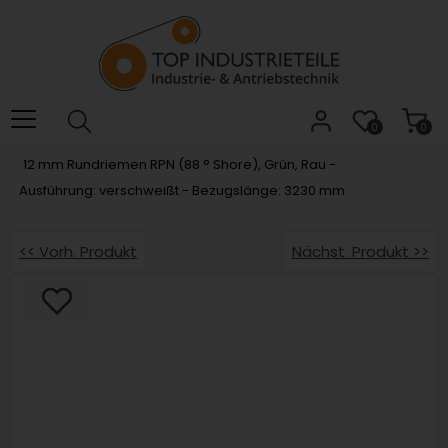
Willkommen.
Verwenden
Sie
ALT
+
B
0
0
für
12 mm Rundriemen RPN (88 ° Shore), Grün, Rau -
das
Ausführung: verschweißt - Bezugslänge: 3230 mm
Barrierefreiheitsmenü
und
ALT
<< Vorh. Produkt
Nächst. Produkt >>
+
I,
um
direkt
zum
Inhalt
zu
springen.