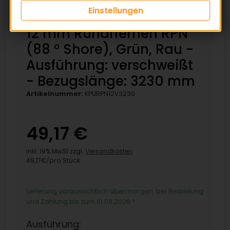
Einstellungen
12 mm Rundriemen RPN
(88 ° Shore), Grün, Rau -
Ausführung: verschweißt
- Bezugslänge: 3230 mm
Artikelnummer:
KPURPN12V3230
49,17 €
inkl. 19% MwSt zzgl.
Versandkosten
49,17€/pro Stück
Lieferung voraussichtlich übermorgen, bei Bestellung
und Zahlung bis zum 10.08.2026
*
Ausführung: