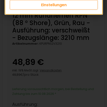
Einstellungen
12 mm Rundriemen RPN
(88 ° Shore), Grün, Rau -
Ausführung: verschweißt
- Bezugslänge: 3210 mm
Artikelnummer:
KPURPN12V3210
48,89 €
inkl. 19% MwSt zzgl.
Versandkosten
48,89€/pro Stück
Lieferung voraussichtlich morgen, bei Bestellung und
Zahlung bis zum 10.08.2026
*
Ausführung: