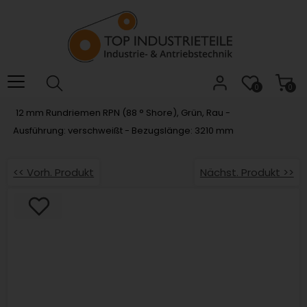
Willkommen.
Verwenden
Sie
ALT
+
B
0
0
für
12 mm Rundriemen RPN (88 ° Shore), Grün, Rau -
das
Ausführung: verschweißt - Bezugslänge: 3210 mm
Barrierefreiheitsmenü
und
ALT
<< Vorh. Produkt
Nächst. Produkt >>
+
I,
um
direkt
zum
Inhalt
zu
springen.