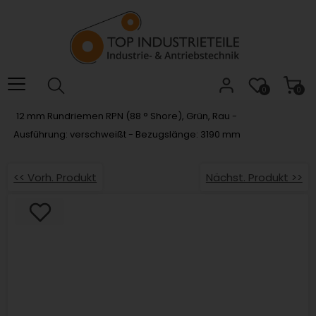
Willkommen.
Verwenden
Sie
ALT
+
B
0
0
für
12 mm Rundriemen RPN (88 ° Shore), Grün, Rau -
das
Ausführung: verschweißt - Bezugslänge: 3190 mm
Barrierefreiheitsmenü
und
ALT
<< Vorh. Produkt
Nächst. Produkt >>
+
I,
um
direkt
zum
Inhalt
zu
springen.