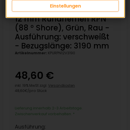
Einstellungen
12 mm Rundriemen RPN
(88 ° Shore), Grün, Rau -
Ausführung: verschweißt
- Bezugslänge: 3190 mm
Artikelnummer:
KPURPN12V3190
48,60 €
inkl. 19% MwSt zzgl.
Versandkosten
48,60€/pro Stück
Lieferung innerhalb 2-3 Arbeitstage.
Zwischenverkauf vorbehalten.
*
Ausführung: