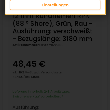
Einstellungen
12 mm Rundriemen RPN
(88 ° Shore), Grün, Rau -
Ausführung: verschweißt
- Bezugslänge: 3180 mm
Artikelnummer:
KPURPN12V3180
48,45 €
inkl. 19% MwSt zzgl.
Versandkosten
48,45€/pro Stück
Lieferung innerhalb 2-3 Arbeitstage.
Zwischenverkauf vorbehalten.
*
Ausführung: