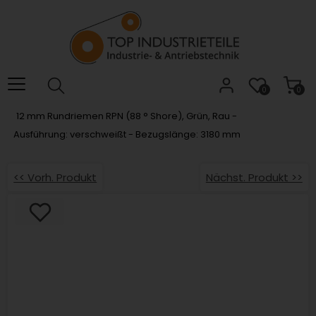
Willkommen.
Verwenden
Sie
ALT
+
B
0
0
für
12 mm Rundriemen RPN (88 ° Shore), Grün, Rau -
das
Ausführung: verschweißt - Bezugslänge: 3180 mm
Barrierefreiheitsmenü
und
ALT
<< Vorh. Produkt
Nächst. Produkt >>
+
I,
um
direkt
zum
Inhalt
zu
springen.