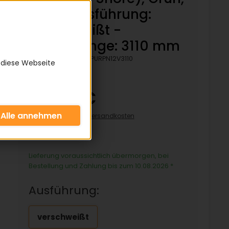
Rau - Ausführung:
verschweißt -
Bezugslänge: 3110 mm
Artikelnummer:
KPURPN12V3110
 diese Webseite
47,44 €
inkl. 19% MwSt zzgl.
Versandkosten
47,44€/pro Stück
Lieferung voraussichtlich übermorgen, bei
Bestellung und Zahlung bis zum 10.08.2026
*
Ausführung:
verschweißt