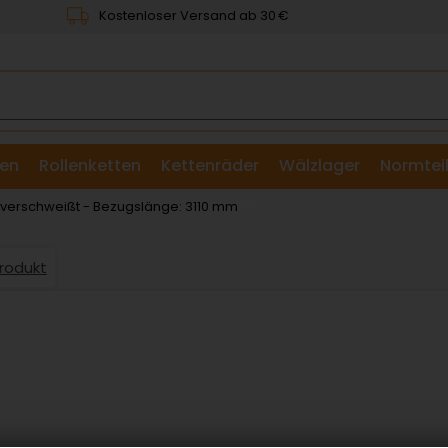
Kostenloser Versand ab 30 €
en
Rollenketten
Kettenräder
Wälzlager
Normtei
& Scheiben
 verschweißt - Bezugslänge: 3110 mm
Produkt