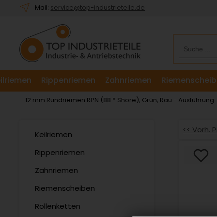
Willkommen.
Mail:
service@top-industrieteile.de
Verwenden
Sie
ALT
+
B
für
ilriemen
Rippenriemen
Zahnriemen
Riemenscheib
das
Barrierefreiheitsmenü
12 mm Rundriemen RPN (88 ° Shore), Grün, Rau - Ausführung:
und
ALT
+
<< Vorh. 
Keilriemen
I,
um
Rippenriemen
direkt
Zahnriemen
zum
Inhalt
Riemenscheiben
zu
springen.
Rollenketten