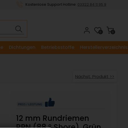
Kostenlose Support Hotline:
03322 84 11 95 9
0
0
le
Dichtungen
Betriebsstoffe
Herstellerverzeichnis
Nächst. Produkt >>
12 mm Rundriemen
RPN (88 ° Shore), Grün,