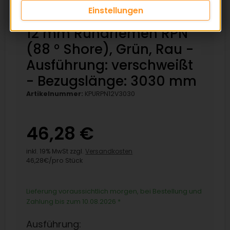
Einstellungen
12 mm Rundriemen RPN
(88 ° Shore), Grün, Rau -
Ausführung: verschweißt
- Bezugslänge: 3030 mm
Artikelnummer:
KPURPN12V3030
46,28 €
inkl. 19% MwSt zzgl.
Versandkosten
46,28€/pro Stück
Lieferung voraussichtlich morgen, bei Bestellung und
Zahlung bis zum 10.08.2026
*
Ausführung: