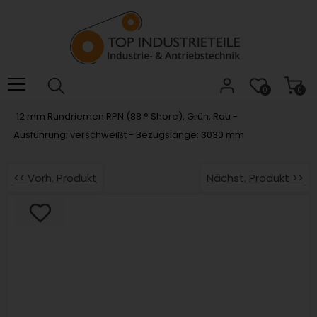
Willkommen.
Verwenden
Sie
ALT
+
B
0
0
für
12 mm Rundriemen RPN (88 ° Shore), Grün, Rau -
das
Ausführung: verschweißt - Bezugslänge: 3030 mm
Barrierefreiheitsmenü
und
ALT
<< Vorh. Produkt
Nächst. Produkt >>
+
I,
um
direkt
zum
Inhalt
zu
springen.