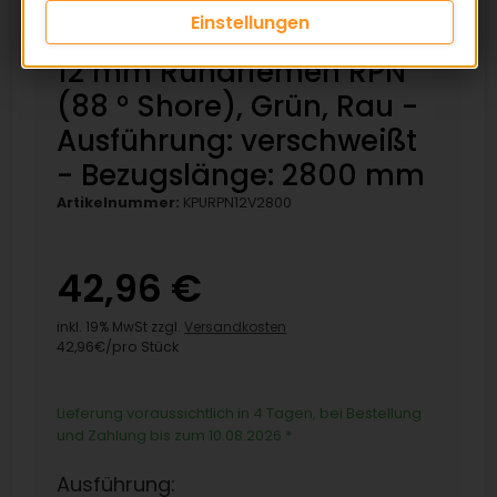
Einstellungen
12 mm Rundriemen RPN
(88 ° Shore), Grün, Rau -
Ausführung: verschweißt
- Bezugslänge: 2800 mm
Artikelnummer:
KPURPN12V2800
42,96 €
inkl. 19% MwSt zzgl.
Versandkosten
42,96€/pro Stück
Lieferung voraussichtlich in 4 Tagen, bei Bestellung
und Zahlung bis zum 10.08.2026
*
Ausführung: