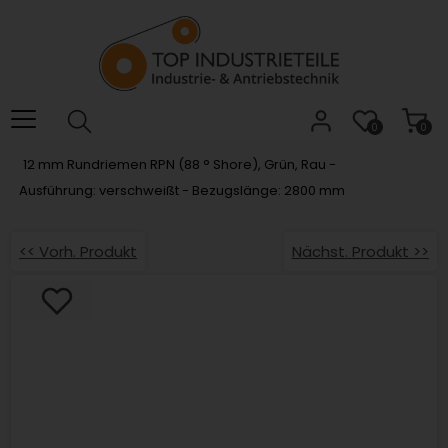
Willkommen.
Verwenden
Sie
ALT
+
B
0
0
für
12 mm Rundriemen RPN (88 ° Shore), Grün, Rau -
das
Ausführung: verschweißt - Bezugslänge: 2800 mm
Barrierefreiheitsmenü
und
ALT
<< Vorh. Produkt
Nächst. Produkt >>
+
I,
um
direkt
zum
Inhalt
zu
springen.