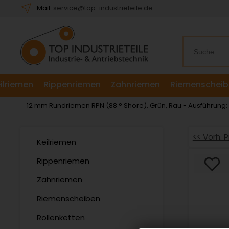
Willkommen.
Mail:
service@top-industrieteile.de
Verwenden
Sie
ALT
+
B
für
ilriemen
Rippenriemen
Zahnriemen
Riemenscheib
das
Barrierefreiheitsmenü
12 mm Rundriemen RPN (88 ° Shore), Grün, Rau - Ausführung
und
ALT
+
<< Vorh. 
Keilriemen
I,
um
Rippenriemen
direkt
Zahnriemen
zum
Inhalt
Riemenscheiben
zu
springen.
Rollenketten