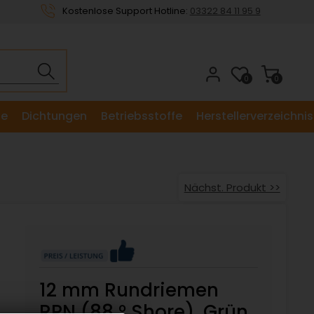
Kostenlose Support Hotline:
03322 84 11 95 9
0
0
le
Dichtungen
Betriebsstoffe
Herstellerverzeichnis
Nächst. Produkt >>
12 mm Rundriemen
RPN (88 ° Shore), Grün,