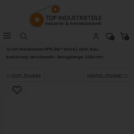
Willkommen.
Verwenden
Sie
ALT
+
B
0
0
für
12 mm Rundriemen RPN (88 ° Shore), Grün, Rau -
das
Ausführung: verschweißt - Bezugslänge: 2320 mm
Barrierefreiheitsmenü
und
ALT
<< Vorh. Produkt
Nächst. Produkt >>
+
I,
um
direkt
zum
Inhalt
zu
springen.