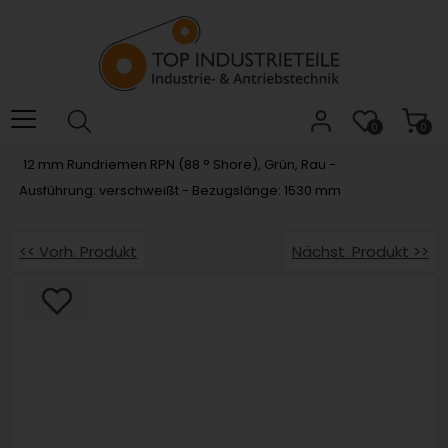
Willkommen.
Verwenden
Sie
ALT
+
B
0
0
für
12 mm Rundriemen RPN (88 ° Shore), Grün, Rau -
das
Ausführung: verschweißt - Bezugslänge: 1530 mm
Barrierefreiheitsmenü
und
ALT
<< Vorh. Produkt
Nächst. Produkt >>
+
I,
um
direkt
zum
Inhalt
zu
springen.