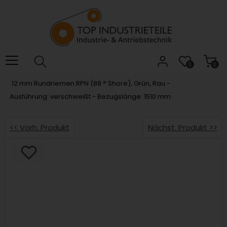
Willkommen.
Verwenden
Sie
ALT
+
B
0
0
für
12 mm Rundriemen RPN (88 ° Shore), Grün, Rau -
das
Ausführung: verschweißt - Bezugslänge: 1510 mm
Barrierefreiheitsmenü
und
ALT
<< Vorh. Produkt
Nächst. Produkt >>
+
I,
um
direkt
zum
Inhalt
zu
springen.