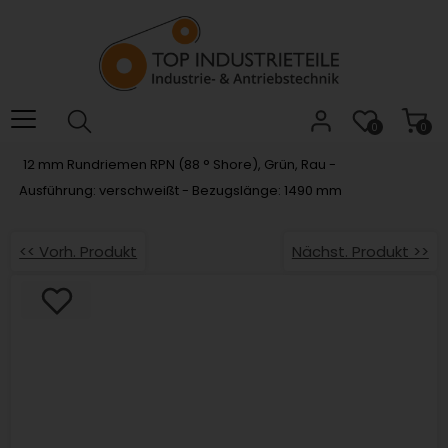
Willkommen.
Verwenden
Sie
ALT
+
B
0
0
für
12 mm Rundriemen RPN (88 ° Shore), Grün, Rau -
das
Ausführung: verschweißt - Bezugslänge: 1490 mm
Barrierefreiheitsmenü
und
ALT
<< Vorh. Produkt
Nächst. Produkt >>
+
I,
um
direkt
zum
Inhalt
zu
springen.