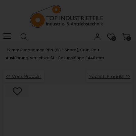
Willkommen.
Verwenden
Sie
ALT
+
B
0
0
für
12 mm Rundriemen RPN (88 ° Shore), Grün, Rau -
das
Ausführung: verschweißt - Bezugslänge: 1440 mm
Barrierefreiheitsmenü
und
ALT
<< Vorh. Produkt
Nächst. Produkt >>
+
I,
um
direkt
zum
Inhalt
zu
springen.