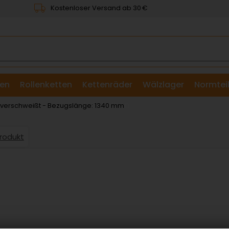
Kostenloser Versand ab 30 €
en
Rollenketten
Kettenräder
Wälzlager
Normtei
& Scheiben
: verschweißt - Bezugslänge: 1340 mm
Produkt