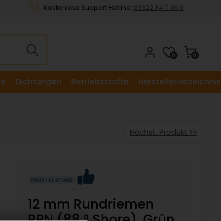
Kostenlose Support Hotline:
03322 84 11 95 9
0
0
le
Dichtungen
Betriebsstoffe
Herstellerverzeichnis
Nächst. Produkt >>
12 mm Rundriemen
RPN (88 ° Shore), Grün,