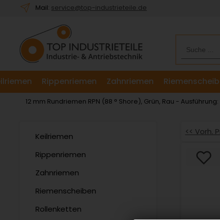
Willkommen.
Mail:
service@top-industrieteile.de
Verwenden
Sie
ALT
+
B
für
ilriemen
Rippenriemen
Zahnriemen
Riemenscheib
das
Barrierefreiheitsmenü
12 mm Rundriemen RPN (88 ° Shore), Grün, Rau - Ausführung
und
ALT
+
<< Vorh. 
Keilriemen
I,
um
Rippenriemen
direkt
Zahnriemen
zum
Inhalt
Riemenscheiben
zu
springen.
Rollenketten