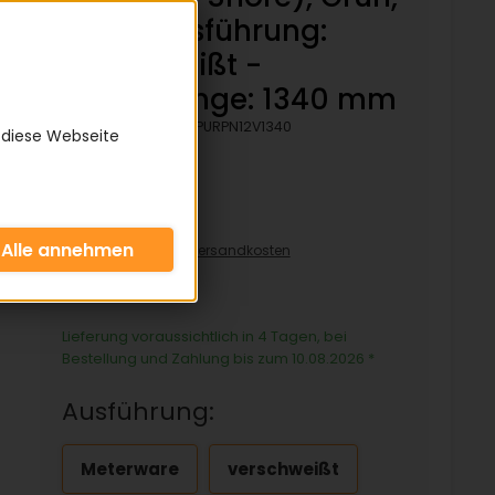
Rau - Ausführung:
verschweißt -
Bezugslänge: 1340 mm
Artikelnummer:
KPURPN12V1340
 diese Webseite
21,86 €
inkl. 19% MwSt zzgl.
Versandkosten
21,86€/pro Stück
Lieferung voraussichtlich in 4 Tagen, bei
Bestellung und Zahlung bis zum 10.08.2026
*
Ausführung:
Meterware
verschweißt