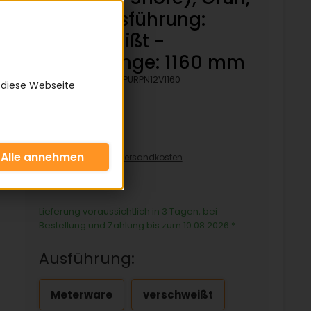
Rau - Ausführung:
verschweißt -
Bezugslänge: 1160 mm
Artikelnummer:
KPURPN12V1160
 diese Webseite
19,26 €
inkl. 19% MwSt zzgl.
Versandkosten
19,26€/pro Stück
Lieferung voraussichtlich in 3 Tagen, bei
Bestellung und Zahlung bis zum 10.08.2026
*
Ausführung:
Meterware
verschweißt