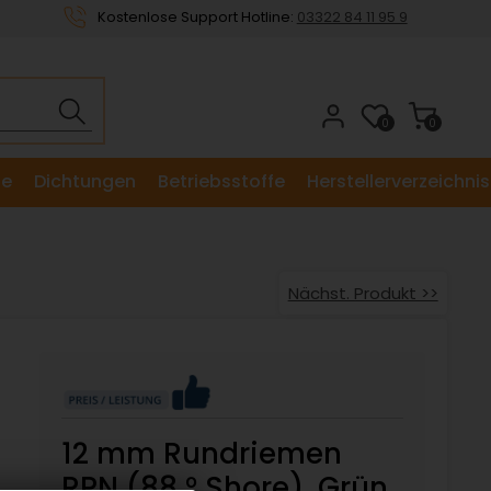
Kostenlose Support Hotline:
03322 84 11 95 9
0
0
le
Dichtungen
Betriebsstoffe
Herstellerverzeichnis
Nächst. Produkt >>
12 mm Rundriemen
RPN (88 ° Shore), Grün,