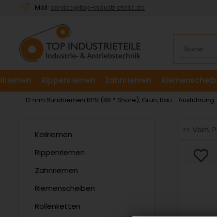
Willkommen.
Mail:
service@top-industrieteile.de
Verwenden
Sie
ALT
+
B
für
ilriemen
Rippenriemen
Zahnriemen
Riemenscheib
das
Barrierefreiheitsmenü
12 mm Rundriemen RPN (88 ° Shore), Grün, Rau - Ausführung:
und
ALT
+
<< Vorh. 
Keilriemen
I,
um
Rippenriemen
direkt
Zahnriemen
zum
Inhalt
Riemenscheiben
zu
springen.
Rollenketten