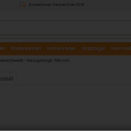
Kostenloser Versand ab 30 €
en
Rollenketten
Kettenräder
Wälzlager
Normtei
& Scheiben
 verschweißt - Bezugslänge: 1160 mm
Produkt