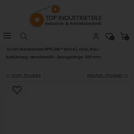
Willkommen.
Verwenden
Sie
ALT
+
B
0
0
für
12 mm Rundriemen RPN (88 ° Shore), Grün, Rau -
das
Ausführung: verschweißt - Bezugslänge: 1100 mm
Barrierefreiheitsmenü
und
ALT
<< Vorh. Produkt
Nächst. Produkt >>
+
I,
um
direkt
zum
Inhalt
zu
springen.